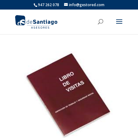
947 262 078
info@gestored.com